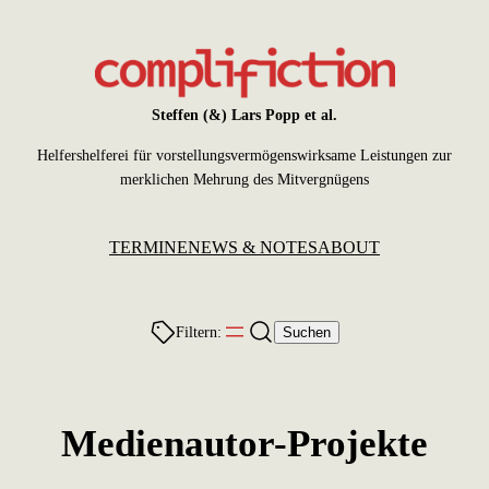
Zum
Inhalt
springen
Steffen (&) Lars Popp et al.
Helfershelferei für vorstellungsvermögenswirksame Leistungen zur
merklichen Mehrung des Mitvergnügens
TERMINE
NEWS & NOTES
ABOUT
Filtern:
Suchen
Medienautor-Projekte