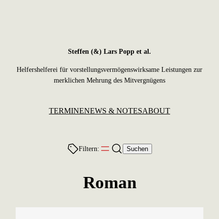
Zum
Inhalt
springen
Steffen (&) Lars Popp et al.
Helfershelferei für vorstellungsvermögenswirksame Leistungen zur
merklichen Mehrung des Mitvergnügens
TERMINE
NEWS & NOTES
ABOUT
Filtern:
Suchen
Roman